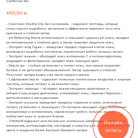
California Tan
р.
450,00
- Комплекс Double Dip без силиконов – содержит пептиды, которые
стимулируют выработку меланина и эффективно помогают получить
красивый и стойкий загар.
- pH Balancing Blend оптимизирует и повышает уровень pH кожи, придает
ей оптимальный и стойкий цвет, а также помогает защитить кожу.
- Экстракт ягод Годжи – замедляет процесс старения клеток кожи,
активирует выработку коллагена, нормализует работу сальных желез.
- Экстракт вишни – обогащает кожу витамином С и антиоксидантами,
защищает от фотостарения, придает коже сияющий цвет.
- Масло ши - глубоко увлажняет и питает кожу, тем самым сохраняет
баланс и не допускает обезвоживания. Загар красивый и стойкий.
Результат загара виден уже после первого сеанса.
- Сафлоровое масло - содержит полезные питательные вещества и жирные
кислоты, которые питают и увлажняют кожу.
- Экстракт лаванды – обладает заживляющими свойствами и
себорегулирующим действием, успокаивает кожу, помогает бороться с
воспалениями и шелушениями.
- Экстракт рукколы замедляет процессы старения в коже, интенсивно
питает, увлажняет и тонизирует. Он активно насыщает кожу полезными
минералами и витаминами, нормализует работу сальных желез,
избавляет кожу от жирного блеска.
- Vitatan® содержит эксклюзивную усиленную комбинацию витаминов,
Онлайн
минералов, антиоксидантов, кислорода и энергии для ускорения развития
запись
цвета и создания более быстрого базового загара.