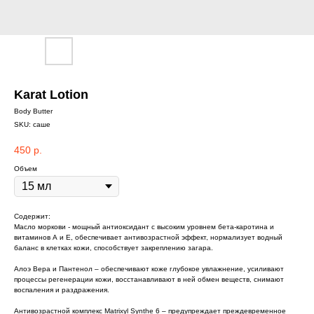
Karat Lotion
Body Butter
SKU:
саше
450
р.
Объем
Содержит:
Масло моркови - мощный антиоксидант с высоким уровнем бета-каротина и
витаминов А и Е, обеспечивает антивозрастной эффект, нормализует водный
баланс в клетках кожи, способствует закреплению загара.
Алоэ Вера и Пантенол – обеспечивают коже глубокое увлажнение, усиливают
процессы регенерации кожи, восстанавливают в ней обмен веществ, снимают
воспаления и раздражения.
Антивозрастной комплекс Matrixyl Synthe 6 – предупреждает преждевременное