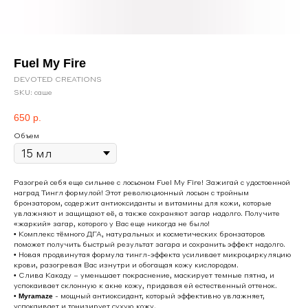
Fuel My Fire
DEVOTED CREATIONS
SKU:
саше
650
р.
Объем
Разогрей себя еще сильнее с лосьоном Fuel My Fire! Зажигай с удостоенной
наград Тингл формулой! Этот революционный лосьон с тройным
бронзатором, содержит антиоксиданты и витамины для кожи, которые
увлажняют и защищают её, а также сохраняют загар надолго. Получите
«жаркий» загар, которого у Вас еще никогда не было!
• Комплекс тёмного ДГА, натуральных и косметических бронзаторов
поможет получить быстрый результат загара и сохранить эффект надолго.
• Новая продвинутая формула тингл-эффекта усиливает микроциркуляцию
крови, разогревая Вас изнутри и обогащая кожу кислородом.
• Слива Какаду – уменьшает покраснение, маскирует темные пятна, и
успокаивает склонную к акне кожу, придавая ей естественный оттенок.
•
- мощный антиоксидант, который эффективно увлажняет,
Myramaze
успокаивает и тонизирует сухую кожу.