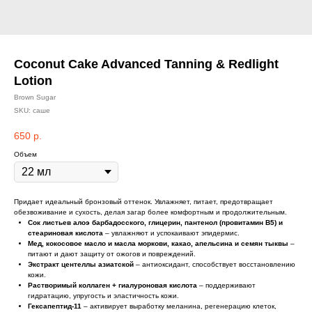
Coconut Cake Advanced Tanning & Redlight
Lotion
Brown Sugar
SKU:
саше
650
р.
Объем
Придает идеальный бронзовый оттенок. Увлажняет, питает, предотвращает
обезвоживание и сухость, делая загар более комфортным и продолжительным.
Сок листьев алоэ барбадосского, глицерин, пантенол (провитамин В5) и
стеариновая кислота
– увлажняют и успокаивают эпидермис.
Мед, кокосовое масло и масла моркови, какао, апельсина и семян тыквы
–
питают и дают защиту от ожогов и повреждений.
Экстракт центеллы азиатской
– антиоксидант, способствует восстановлению
кожи.
Растворимый коллаген + гиалуроновая кислота
– поддерживают
гидратацию, упругость и эластичность кожи.
Гексапептид-11
– активирует выработку меланина, регенерацию клеток,