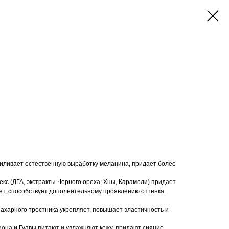
силивает естественную выработку меланина, придает более
кс (ДГА, экстракты Черного ореха, Хны, Карамели) придает
т, способствует дополнительному проявлению оттенка
Сахарного тростника укрепляет, повышает эластичность и
иона и Гуавы питают и увлажняют кожу, придают сияние,