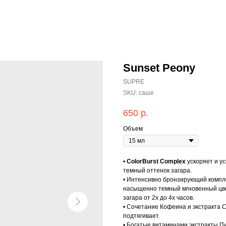
Sunset Peony
SUPRE
SKU:
саше
650
р.
Объем
•
ColorBurst Complex
ускоряет и у
темный оттенок загара.
• Интенсивно бронзирующий компле
насыщенно темный мгновенный цве
загара от 2х до 4х часов.
• Сочетание Кофеина и экстракта 
подтягивает.
• Богатые витаминами экстракты П