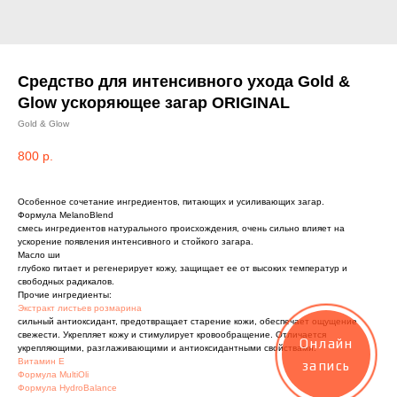
Средство для интенсивного ухода Gold &
Glow ускоряющее загар ORIGINAL
Gold & Glow
800
р.
Особенное сочетание ингредиентов, питающих и усиливающих загар.
Формула MelanoBlend
смесь ингредиентов натурального происхождения, очень сильно влияет на
ускорение появления интенсивного и стойкого загара.
Масло ши
глубоко питает и регенерирует кожу, защищает ее от высоких температур и
свободных радикалов.
Прочие ингредиенты:
Экстракт листьев розмарина
сильный антиоксидант, предотвращает старение кожи, обеспечает ощущение
свежести. Укрепляет кожу и стимулирует кровообращение. Отличается
Онлайн
укрепляющими, разглаживающими и антиоксидантными свойствами.
Витамин Е
запись
Формула MultiOli
Формула HydroBalance