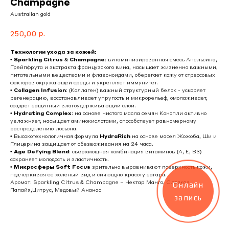
Champagne
Australian gold
р.
250,00
Технологии ухода за кожей:
•
Sparkling Citrus & Champagne
: витаминизированная смесь Апельсина,
Грейпфрута и экстракта французского вина, насыщает жизненно важными,
питательными веществами и флавоноидами, оберегает кожу от стрессовых
факторов окружающей среды и укрепляет иммунитет.
•
Collagen Infusion
: (Коллаген) важный структурный белок - ускоряет
регенерацию, восстанавливает упругость и микрорельеф, омолаживает,
создает защитный влагоудерживающий слой.
•
Hydrating Complex
: на основе чистого масла семян Конопли активно
увлажняет, насыщает аминокислотами, способствует равномерному
распределению лосьона.
• Высокотехнологичная формула
HydraRich
на основе масел Жожоба, Ши и
Глицерина защищает от обезвоживания на 24 часа.
•
Age Defying Blend
: сверхмощная комбинация витаминов (А, Е, В3)
сохраняет молодость и эластичность.
•
Микросферы Soft Focus
зрительно выравнивают поверхность кожи,
подчеркивая ее холеный вид и сияющую красоту загара.
Аромат: Sparkling Citrus & Champagne – Нектар Манго, Сладкая
Онлайн
Папайя,Цитрус, Медовый Ананас
запись