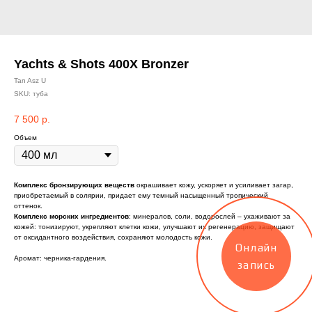
Yachts & Shots 400X Bronzer
Tan Asz U
SKU:
туба
7 500
р.
Объем
Комплекс бронзирующих веществ
окрашивает кожу, ускоряет и усиливает загар,
приобретаемый в солярии, придает ему темный насыщенный тропический
оттенок.
Комплекс морских ингредиентов
: минералов, соли, водорослей – ухаживают за
кожей: тонизируют, укрепляют клетки кожи, улучшают их регенерацию, защищают
от оксидантного воздействия, сохраняют молодость кожи.
Онлайн
Аромат: черника-гардения.
запись