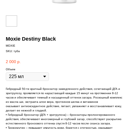
Moxie Destiny Black
MOXIE
SKU:
туба
2 000
р.
Объем
Гибридный 50-ти кратный бронзатор замедленного действия, сочетающий ДГА и
эритрулозу, проявляется по нарастающей каждые 15 минут на протяжении 8-12
часов и обеспечивает темный и насыщенный оттенок загара. Роскошный комплекс
из масла ши, экстракта алое вера, протеинов шелка и витаминов
оказывает антиоксидантное действие, питает, увлажняет и восстанавливает кожу,
делает ее нежной и гладкой.
• Гибридный бронзатор (ДГА + эритрулоза) – бронзаторы пролонгированного
действия, обеспечивают многомерный и глубокий загар, способствуют раскрытию
естественного бронзового оттенка спустя 8-12 часов после сеанса загара.
• Троксерутин – повышает упругость кожи, борется с отечностью, оказывает