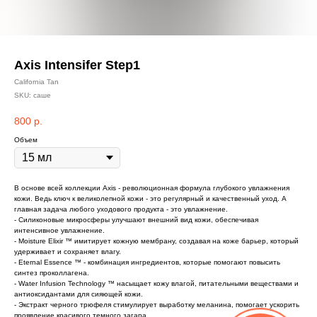
Axis Intensifer Step1
California Tan
SKU:
саше
800
р.
Объем
В основе всей коллекции Axis - революционная формула глубокого увлажнения
кожи. Ведь ключ к великолепной кожи - это регулярный и качественный уход. А
главная задача любого уходового продукта - это увлажнение.
- Силиконовые микросферы улучшают внешний вид кожи, обеспечивая
интенсивное увлажнение.
- Moisture Elixir ™ имитирует кожную мембрану, создавая на коже барьер, который
удерживает и сохраняет влагу.
- Eternal Essence ™ - комбинация ингредиентов, которые помогают повысить
синтез проколлагена.
- Water Infusion Technology ™ насыщает кожу влагой, питательными веществами и
антиоксидантами для сияющей кожи.
- Экстракт черного трюфеля стимулирует выработку меланина, помогает ускорить
проявление красивого темного загара.